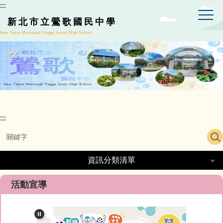
:::
跳
到
新北市立鶯歌國民中學
主
New Taipei Municipal Yingge Junior High School
要
內
容
區
:::
資訊分類清單
資訊分類清單
活動宣導
正常教學專區