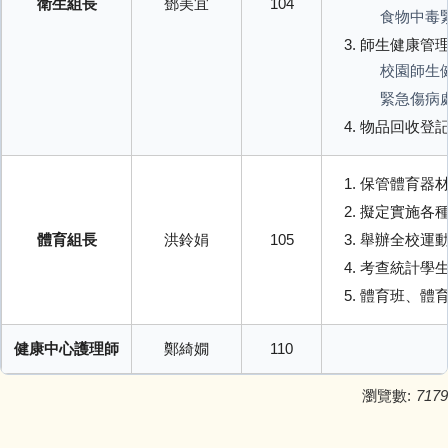
衛生組長
鄧美宜
104
食物中毒
師生健康管
校園師生
緊急傷病
物品回收登
保管體育器
擬定實施各
體育組長
洪鈴娟
105
舉辦全校運
考查統計學
體育班、體
健康中心護理師
鄭綺嫺
110
瀏覽數:
7179