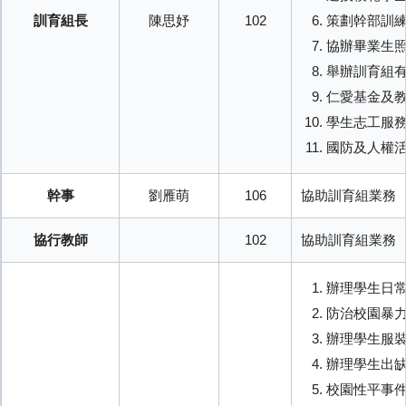
數位學習生生用平板
訓育組長
陳思妤
102
策劃幹部訓
協辦畢業生
中小學數位學習精進方案計畫
舉辦訓育組
仁愛基金及
學校生命教育專區
學生志工服
國防及人權
學校環境教育專區
幹事
劉雁萌
106
協助訓育組業務
資通安全計畫相關
協行教師
102
協助訓育組業務
生涯發展教育專區
辦理學生日
教育部國民及學前教育署「學生申訴及再申訴專區」
防治校園暴
辦理學生服
校園開放時間
辦理學生出
校園性平事
校園場地預約