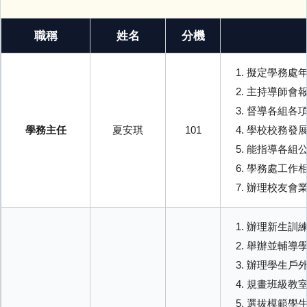
便民業務
職稱
姓名
分機
下載專區
擬定學務處
教育資源
主持導師會
常用連結
督導各組各
學務主任
夏安琪
101
學校校務發
數位學習資源
能指導各組
學務處工作
校園資訊設備及軟體操作說明
辦理校友會
場地預約
辦理新生訓
舉辦並輔導
營養午餐菜單
辦理學生戶
規畫班級教
政府公開資訊
選拔模範學