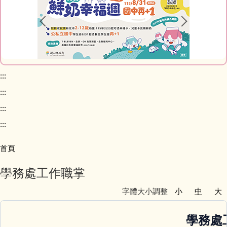
課程計畫專區
校務問卷填寫
本土語專區 (含臺灣手語)
:::
:::
英語日專區
:::
校外人士協助學校教學或活動專區
:::
首頁
學校家庭教育專區
學務處工作職掌
校務規章及辦法
字體大小調整
小
中
大
升學進路相關連結
學務處