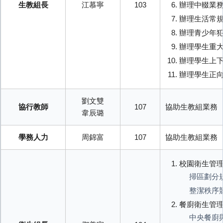
生教組長
江慕寧
103
辦理中輟業
辦理生活常
辦理青少年
辦理學生重
辦理學生上
辦理學生正
劉文雙
協行教師
107
協助生教組業務
韋辰璐
學務人力
周錦富
107
協助生教組業務
校園衛生管
掃區劃分
整潔秩序
餐廚衛生管
中央餐廚