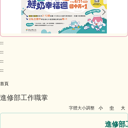
課程計畫專區
校務問卷填寫
本土語專區 (含臺灣手語)
:::
:::
英語日專區
:::
校外人士協助學校教學或活動專區
:::
首頁
學校家庭教育專區
進修部工作職掌
校務規章及辦法
字體大小調整
小
中
大
升學進路相關連結
進修部