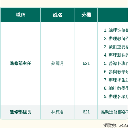
便民業務
職稱
姓名
分機
下載專區
綜理進修
教育資源
辦理教師
常用連結
策劃重要
辦理新住
數位學習資源
進修部主任
蘇麗月
621
督導各班
參與教學
校園資訊設備及軟體操作說明
辦理學生
編排教學
場地預約
辦理各項
營養午餐菜單
進修部組長
林宛君
621
協助進修部各
政府公開資訊
瀏覽數:
2433