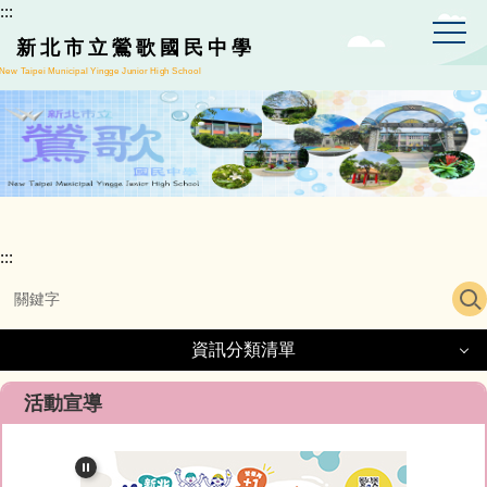
:::
跳
到
新北市立鶯歌國民中學
主
New Taipei Municipal Yingge Junior High School
要
內
容
區
:::
資訊分類清單
資訊分類清單
活動宣導
正常教學專區