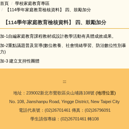
首頁
學校家庭教育專區
【114學年家庭教育檢核資料】 四、鼓勵加分
校務問卷填寫
【114學年家庭教育檢核資料】 四、鼓勵加分
本土語專區 (含臺灣手語)
加-1自編家庭教育課程教材或設計教學活動有具體成效成果。
英語日專區
加-2重點議題普及宣導(數位教養、社會情緒學習、防治數位性別暴
力)
校外人士協助學校教學或活動專區
加-3 建立支持性團體
學校家庭教育專區
:::
校務規章及辦法
地址：239002新北市鶯歌區尖山埔路108號
(地理位置)
No. 108, Jianshanpu Road, Yingge District, New Taipei City
升學進路相關連結
電話代表號：(02)26701461 傳真：(02)26796091
便民業務
學生請假專線：(02)26701461 轉108