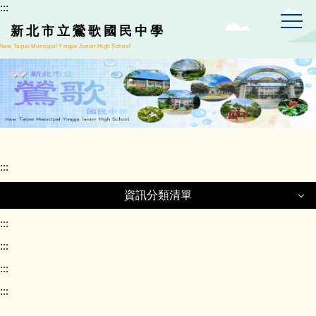
:::
跳
到
新北市立鶯歌國民中學
主
New Taipei Municipal Yingge Junior High School
要
內
容
區
:::
資訊分類清單
資訊分類清單
:::
:::
:::
正常教學專區
:::
課程計畫專區