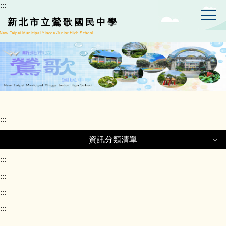
:::
跳
到
新北市立鶯歌國民中學
主
New Taipei Municipal Yingge Junior High School
要
內
容
區
:::
資訊分類清單
資訊分類清單
:::
:::
:::
正常教學專區
:::
課程計畫專區