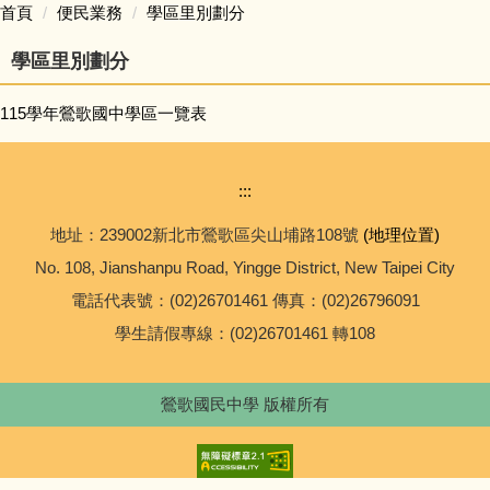
首頁
便民業務
學區里別劃分
校務問卷填寫
學區里別劃分
本土語專區 (含臺灣手語)
115學年鶯歌國中學區一覽表
英語日專區
:::
校外人士協助學校教學或活動專區
地址：239002新北市鶯歌區尖山埔路108號
(地理位置)
No. 108, Jianshanpu Road, Yingge District, New Taipei City
學校家庭教育專區
電話代表號：(02)26701461 傳真：(02)26796091
校務規章及辦法
學生請假專線：(02)26701461 轉108
升學進路相關連結
鶯歌國民中學 版權所有
便民業務