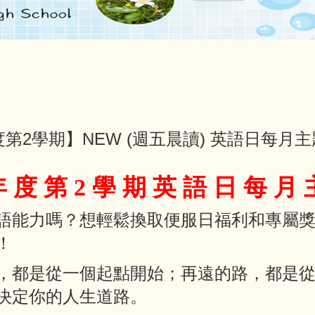
度第2學期】NEW (週五晨讀) 英語日每月
年 度 第 2 學 期 英 語 日 每 月
語能力嗎？想輕鬆換取便服日福利和專屬
！
，都是從一個起點開始；再遠的路，都是
決定你的人生道路。