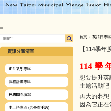
:::
:::
首頁
英語日專區
【114學年
資訊分類清單
114 學 
正常教學專區
想要提升英
課程計畫專區
主題活動吧
校務問卷填寫
再大的夢想
因為它正在
本土語專區 (含臺灣手語)