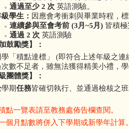
通過至少 2 次
英語測驗。
年級學生：
因應會考衝刺與畢業時程，標
連續參與至會考前 (3月~5月)
皆積極
通過 2 次
英語測驗
參加鼓勵獎】：
同學「積點達標」 (即符合上述年級之連
過次數不足者，雖無法獲得精美小禮，學
班級團體獎】：
全
學期
任務
皆確切執行、並通過檢核之班
：
積點一覽表請至教務處佈告欄查閱。
一個月點數將併入下學期或新學年計算