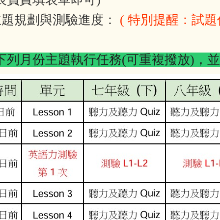
主題規劃與測驗進度：
( 特別提醒：試題作
下列月份主題執行任務
(可重複撥放
)
，並