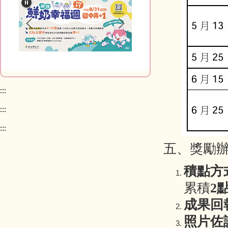
:::
:::
:::
五、獎勵
積點方
累積
2
成果回
照片佐