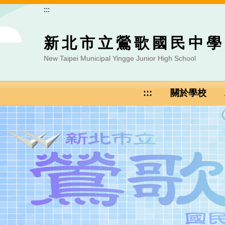
跳
:::
到
主
新北市立鶯歌國民中學
要
內
New Taipei Municipal Yingge Junior High School
容
區
:::
關於學校