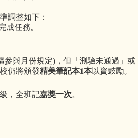
準調整如下：
完成任務。
續參與月份規定)，但「測驗未通過」或
校仍將頒發
精美筆記本1本
以資鼓勵。
級，全班記
嘉獎一次
。
。