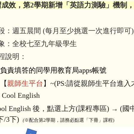
習成效，第2學期新增「英語力測驗」機制
段：週五晨間 (每月至少挑選一次進行即可)
象：全校七至九年級學生
程說明：
負責填答的同學用教育局apps帳號
入【
親師生平台
】
~(PS:請從親師生平台進
選
Cool English
ol English
後，
點選上方(課程專區)
→ (
國
下/3下)
(
※配合第2學期，請務必點選「下冊」課程)