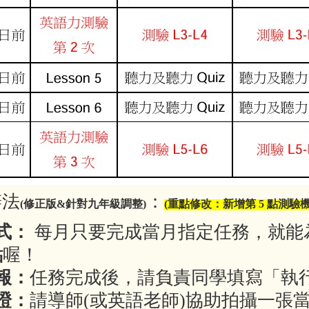
辦法
：
(
修正版&
針對九年級調整
)
(
重點修改：新增第 5 點測驗機
式：
每月只要完成當月指定任務，就能
點
喔！
報：
任務完成後，請負責同學填寫「執
證：
請導師(或英語老師)協助拍攝一張