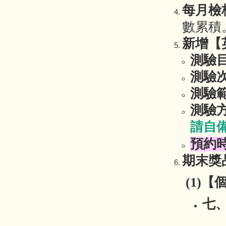
每月檢
數累積
新增【
測驗
測驗
測驗
測驗
請自
預約
期末獎
(1)
七