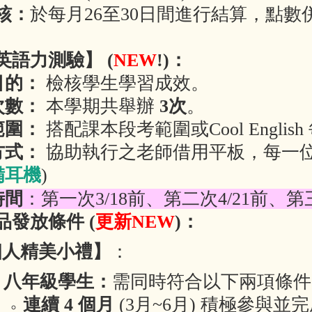
核：
於每月26至30日間進行結算，點數
。
英語力測驗】 (
NEW
!)：
目的：
檢核學生學習成效。
次數：
本學期共舉辦
3次
。
範圍：
搭配課本段考範圍或Cool Engli
方式：
協助執行之老師借用平板，每一位
備耳機
)
時間
：第一次3/18前、第二次4/21前、第
品發放條件 (
更新NEW
)：
【個人精美小禮】
：
、八年級學生：
需同時符合以下兩項條件
連續 4 個月
(3
月~6月) 積極參與並