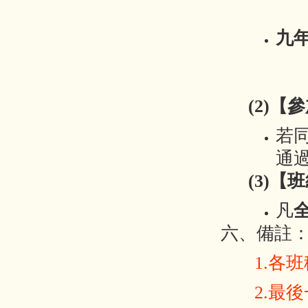
九
(2)【
若
通
(3)【
凡
六、備註
1.各班
2.
最後