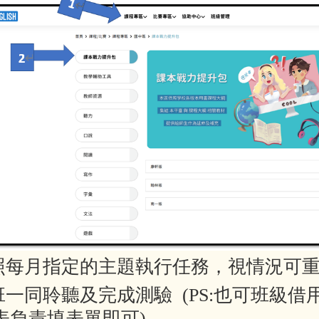
按照每月指定的主題執行任務，視情況可重
全班一同聆聽及完成測驗 (PS:也可班
表負責填表單即可)