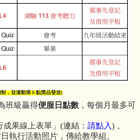
制，並連動第 6 點獎品發放)
為班級贏得
便服日點數
，每個月最多可
行成果線上表單」
(連結：
請點入
) 。
當日執行活動照片，傳給教學組。