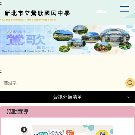
:::
跳
到
新北市立鶯歌國民中學
主
New Taipei Municipal Yingge Junior High School
要
內
容
區
:::
資訊分類清單
資訊分類清單
活動宣導
正常教學專區