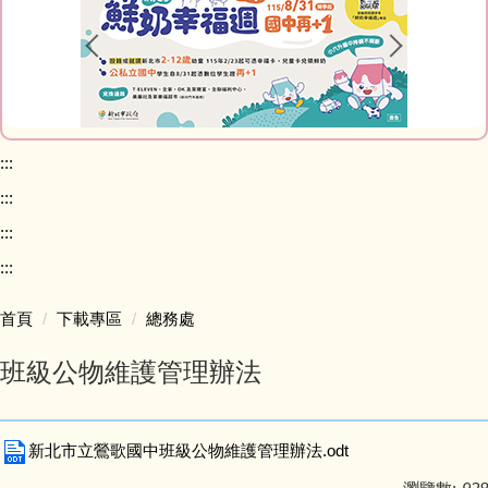
課程計畫專區
校務問卷填寫
本土語專區 (含臺灣手語)
:::
:::
英語日專區
:::
校外人士協助學校教學或活動專區
:::
首頁
下載專區
總務處
學校家庭教育專區
班級公物維護管理辦法
校務規章及辦法
升學進路相關連結
新北市立鶯歌國中班級公物維護管理辦法.odt