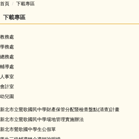
首頁
下載專區
校務問卷填寫
下載專區
本土語專區 (含臺灣手語)
教務處
英語日專區
學務處
總務處
校外人士協助學校教學或活動專區
輔導處
人事室
學校家庭教育專區
會計室
校務規章及辦法
幼兒園
新北市立鶯歌國民中學財產保管分配暨檢查盤點(清查)計畫
升學進路相關連結
新北市立鶯歌國民中學場地管理實施辦法
便民業務
新北市鶯歌國中學生公假單