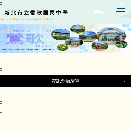
:::
跳
到
新北市立鶯歌國民中學
主
New Taipei Municipal Yingge Junior High School
要
內
容
區
:::
資訊分類清單
資訊分類清單
:::
:::
:::
正常教學專區
:::
課程計畫專區