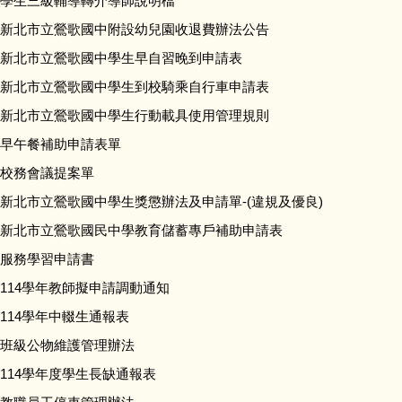
學生三級輔導轉介導師說明檔
下載專區
新北市立鶯歌國中附設幼兒園收退費辦法公告
教育資源
新北市立鶯歌國中學生早自習晚到申請表
新北市立鶯歌國中學生到校騎乘自行車申請表
常用連結
新北市立鶯歌國中學生行動載具使用管理規則
早午餐補助申請表單
數位學習資源
校務會議提案單
校園資訊設備及軟體操作說明
新北市立鶯歌國中學生獎懲辦法及申請單-(違規及優良)
新北市立鶯歌國民中學教育儲蓄專戶補助申請表
場地預約
服務學習申請書
114學年教師擬申請調動通知
營養午餐菜單
114學年中輟生通報表
政府公開資訊
班級公物維護管理辦法
114學年度學生長缺通報表
數位學習生生用平板