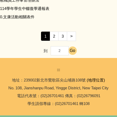
教職員工停車管理辦法
中小學數位學習精進方案計畫
114學年學生中輟復學通報表
0.文康活動相關表件
學校生命教育專區
學校環境教育專區
1
2
3
>
資通安全計畫相關
Go
到
生涯發展教育專區
:::
教育部國民及學前教育署「學生申訴及再申訴專區」
地址：239002新北市鶯歌區尖山埔路108號
(地理位置)
No. 108, Jianshanpu Road, Yingge District, New Taipei City
校園開放時間
電話代表號：(02)26701461 傳真：(02)26796091
校園場地預約
學生請假專線：(02)26701461 轉108