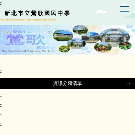
:::
跳
到
新北市立鶯歌國民中學
主
New Taipei Municipal Yingge Junior High School
要
內
容
區
:::
資訊分類清單
資訊分類清單
:::
:::
:::
正常教學專區
:::
課程計畫專區