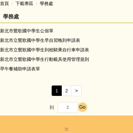
首頁
下載專區
學務處
校務問卷填寫
學務處
本土語專區 (含臺灣手語)
新北市鶯歌國中學生公假單
新北市立鶯歌國中學生早自習晚到申請表
英語日專區
新北市立鶯歌國中學生到校騎乘自行車申請表
校外人士協助學校教學或活動專區
新北市立鶯歌國中學生行動載具使用管理規則
早午餐補助申請表單
學校家庭教育專區
校務規章及辦法
1
2
>
升學進路相關連結
Go
到
便民業務
:::