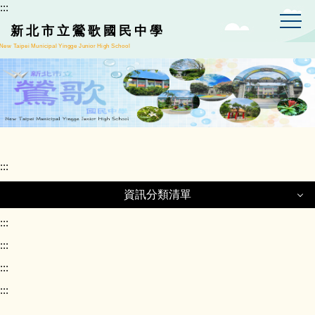
:::
跳
到
新北市立鶯歌國民中學
主
New Taipei Municipal Yingge Junior High School
要
內
容
區
:::
資訊分類清單
資訊分類清單
:::
:::
:::
正常教學專區
:::
課程計畫專區