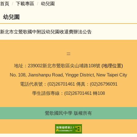
首頁
下載專區
幼兒園
校務問卷填寫
幼兒園
本土語專區 (含臺灣手語)
新北市立鶯歌國中附設幼兒園收退費辦法公告
英語日專區
:::
校外人士協助學校教學或活動專區
地址：239002新北市鶯歌區尖山埔路108號
(地理位置)
No. 108, Jianshanpu Road, Yingge District, New Taipei City
學校家庭教育專區
電話代表號：(02)26701461 傳真：(02)26796091
校務規章及辦法
學生請假專線：(02)26701461 轉108
升學進路相關連結
鶯歌國民中學 版權所有
便民業務