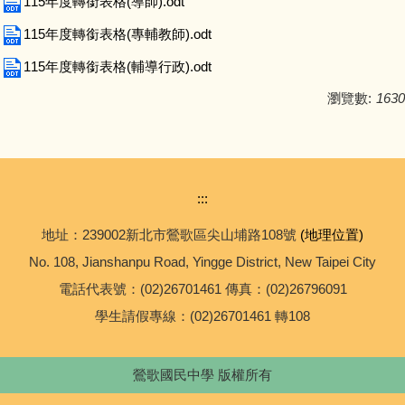
115年度轉銜表格(導師).odt
便民業務
115年度轉銜表格(專輔教師).odt
下載專區
115年度轉銜表格(輔導行政).odt
教育資源
瀏覽數:
1630
常用連結
數位學習資源
:::
地址：239002新北市鶯歌區尖山埔路108號
(地理位置)
校園資訊設備及軟體操作說明
No. 108, Jianshanpu Road, Yingge District, New Taipei City
場地預約
電話代表號：(02)26701461 傳真：(02)26796091
學生請假專線：(02)26701461 轉108
營養午餐菜單
鶯歌國民中學 版權所有
政府公開資訊