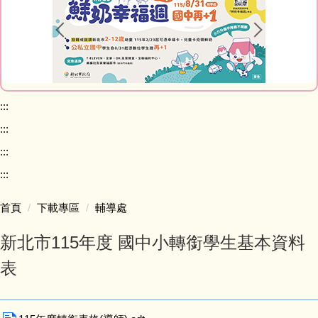
課程計畫專區
校務問卷填寫
本土語專區 (含臺灣手語)
:::
:::
英語日專區
:::
校外人士協助學校教學或活動專區
:::
首頁
下載專區
輔導處
學校家庭教育專區
新北市115年度 國中小轉銜學生基本資料
校務規章及辦法
表
升學進路相關連結