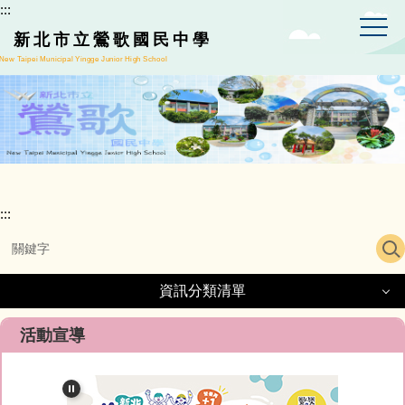
:::
跳
到
新北市立鶯歌國民中學
主
New Taipei Municipal Yingge Junior High School
要
內
容
區
:::
資訊分類清單
資訊分類清單
活動宣導
正常教學專區