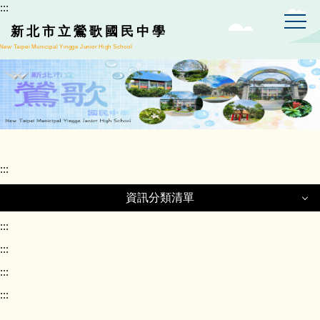
:::
跳
到
新北市立鶯歌國民中學
主
New Taipei Municipal Yingge Junior High School
要
內
容
區
:::
資訊分類清單
資訊分類清單
:::
:::
:::
正常教學專區
:::
課程計畫專區