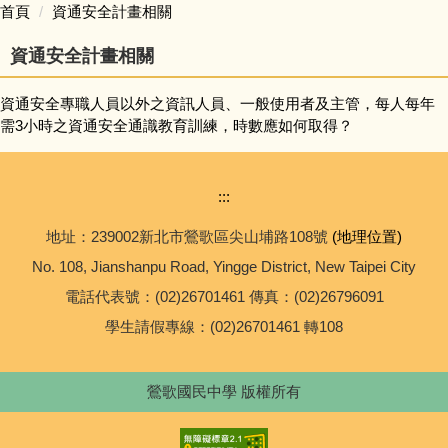
首頁
資通安全計畫相關
校務問卷填寫
資通安全計畫相關
本土語專區 (含臺灣手語)
資通安全專職人員以外之資訊人員、一般使用者及主管，每人每年
需3小時之資通安全通識教育訓練，時數應如何取得？
英語日專區
:::
校外人士協助學校教學或活動專區
地址：239002新北市鶯歌區尖山埔路108號
(地理位置)
學校家庭教育專區
No. 108, Jianshanpu Road, Yingge District, New Taipei City
電話代表號：(02)26701461 傳真：(02)26796091
校務規章及辦法
學生請假專線：(02)26701461 轉108
升學進路相關連結
鶯歌國民中學 版權所有
便民業務