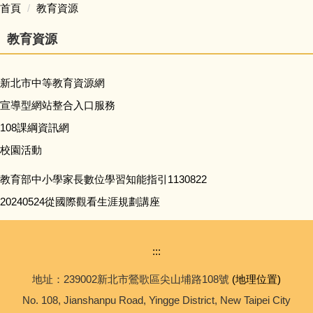
首頁
教育資源
校務問卷填寫
教育資源
本土語專區 (含臺灣手語)
新北市中等教育資源網
英語日專區
宣導型網站整合入口服務
108課綱資訊網
校外人士協助學校教學或活動專區
校園活動
學校家庭教育專區
教育部中小學家長數位學習知能指引1130822
20240524從國際觀看生涯規劃講座
校務規章及辦法
升學進路相關連結
:::
地址：239002新北市鶯歌區尖山埔路108號
(地理位置)
便民業務
No. 108, Jianshanpu Road, Yingge District, New Taipei City