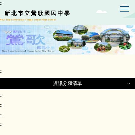
:::
跳
到
新北市立鶯歌國民中學
主
New Taipei Municipal Yingge Junior High School
要
內
容
區
:::
資訊分類清單
資訊分類清單
:::
:::
:::
正常教學專區
:::
課程計畫專區