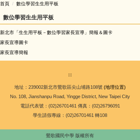
首頁
數位學習生生用平板
校務問卷填寫
數位學習生生用平板
本土語專區 (含臺灣手語)
新北市「生生用平板－數位學習家長宣導」簡報＆圖卡
家長宣導圖卡
英語日專區
家長宣導簡報
校外人士協助學校教學或活動專區
:::
學校家庭教育專區
地址：239002新北市鶯歌區尖山埔路108號
(地理位置)
校務規章及辦法
No. 108, Jianshanpu Road, Yingge District, New Taipei City
電話代表號：(02)26701461 傳真：(02)26796091
升學進路相關連結
學生請假專線：(02)26701461 轉108
便民業務
鶯歌國民中學 版權所有