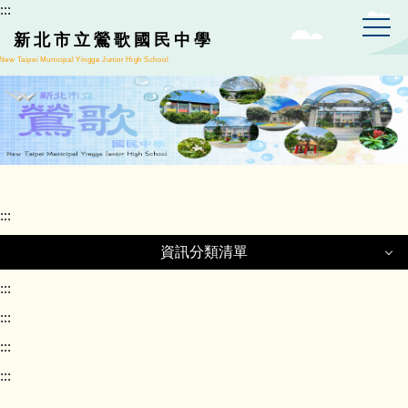
:::
跳
到
新北市立鶯歌國民中學
主
New Taipei Municipal Yingge Junior High School
要
內
容
區
:::
資訊分類清單
資訊分類清單
:::
:::
:::
正常教學專區
:::
課程計畫專區